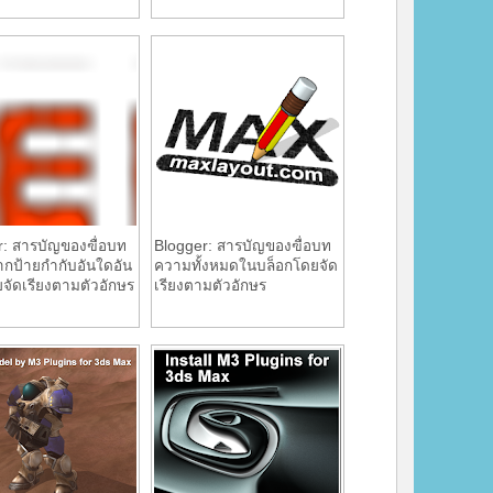
r: สารบัญของฃื่อบท
Blogger: สารบัญของฃื่อบท
กป้ายกำกับอันใดอัน
ความทั้งหมดในบล็อกโดยจัด
ยจัดเรียงตามตัวอักษร
เรียงตามตัวอักษร