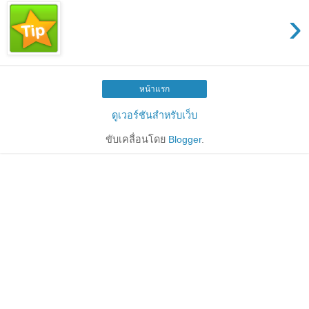
›
หน้าแรก
ดูเวอร์ชันสำหรับเว็บ
ขับเคลื่อนโดย
Blogger
.