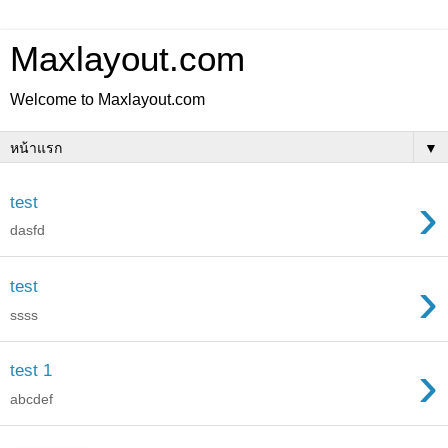
Maxlayout.com
Welcome to Maxlayout.com
▼
›
test
dasfd
›
test
ssss
›
test 1
abcdef