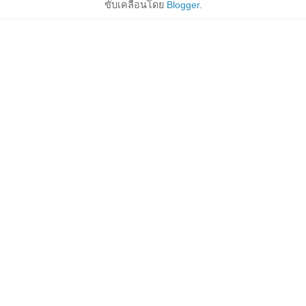
ขับเคลื่อนโดย
Blogger
.